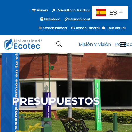
Alumni
Consultorio Jurídico
ES
Biblioteca
Internacional
Sostenibilidad
Banco Laboral
Tour Virtual
Misión y Visión
Polític
PRESUPUESTOS