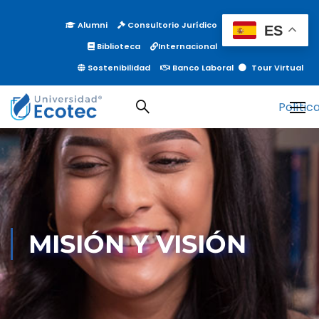
Alumni
Consultorio Jurídico
ES
Biblioteca
Internacional
Sostenibilidad
Banco Laboral
Tour Virtual
Misión y Visión
Polític
MISIÓN Y VISIÓN