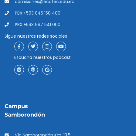
admisiones@ecotec.edu.ec
PBX:+593 045 150 400
PBX:+593 997 541 000
Sigue nuestras redes sociales
Escucha nuestros podcast
Campus
Samborondón
Vía Samborondón Km. 13.5